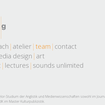
ach
atelier
team
contact
dia design
art
t
lectures
sounds unlimited
elor-Studium der Anglistik und Medienwissenschaften sowohl im Journ
dK im Master Kulturpublizistik.