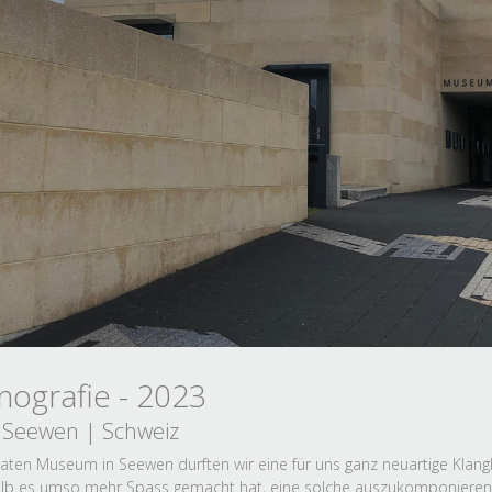
nografie - 2023
Seewen | Schweiz
ten Museum in Seewen durften wir eine für uns ganz neuartige Klangko
halb es umso mehr Spass gemacht hat, eine solche auszukomponieren