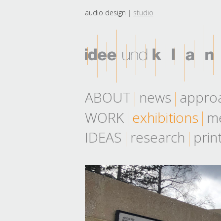
audio design
studio
ABOUT
news
appro
WORK
exhibitions
me
IDEAS
research
prin