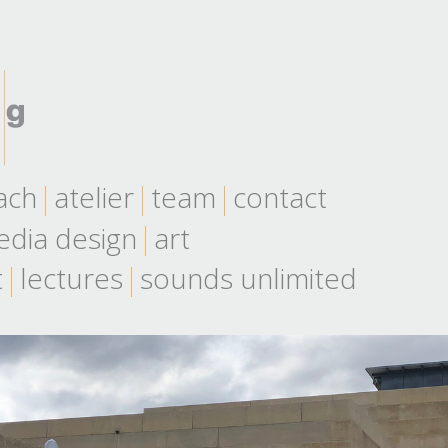
ach
atelier
team
contact
dia design
art
t
lectures
sounds unlimited