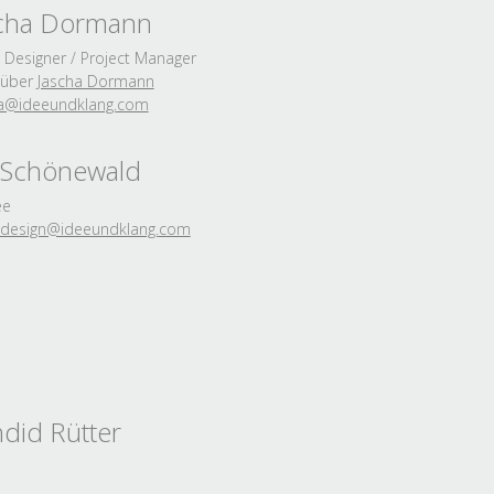
scha Dormann
 Designer / Project Manager
 über
Jascha Dormann
a@ideeundklang.
com
 Schönewald
ee
design@ideeundklang.
com
did Rütter