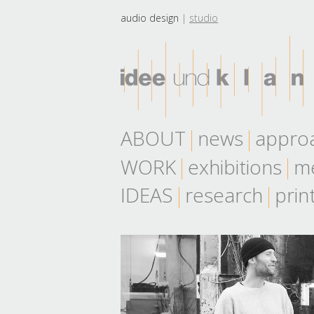
audio design
studio
ABOUT
news
appro
WORK
exhibitions
me
IDEAS
research
prin