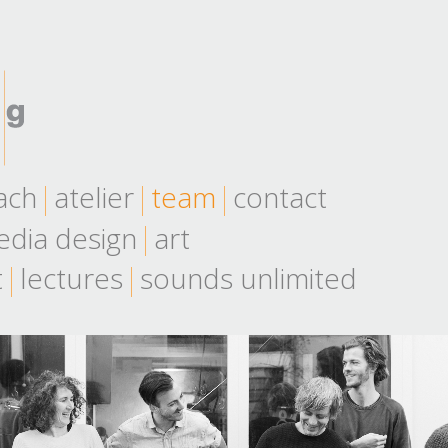
ach
atelier
team
contact
dia design
art
t
lectures
sounds unlimited