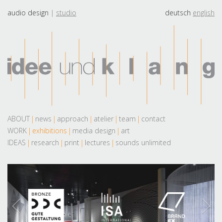
audio design
studio
deutsch
english
ABOUT
news
approach
atelier
team
contact
WORK
exhibitions
media design
art
IDEAS
research
print
lectures
sounds unlimited