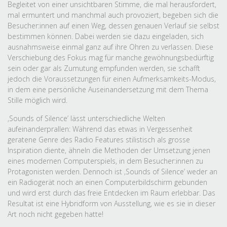
Begleitet von einer unsichtbaren Stimme, die mal herausfordert,
mal ermuntert und manchmal auch provoziert, begeben sich die
Besucher:innen auf einen Weg, dessen genauen Verlauf sie selbst
bestimmen können. Dabei werden sie dazu eingeladen, sich
ausnahmsweise einmal ganz auf ihre Ohren zu verlassen. Diese
Verschiebung des Fokus mag für manche gewöhnungsbedürftig
sein oder gar als Zumutung empfunden werden, sie schafft
jedoch die Voraussetzungen für einen Aufmerksamkeits-Modus,
in dem eine persönliche Auseinandersetzung mit dem Thema
Stille möglich wird.
‚Sounds of Silence’ lässt unterschiedliche Welten
aufeinanderprallen: Während das etwas in Vergessenheit
geratene Genre des Radio Features stilistisch als grosse
Inspiration diente, ähneln die Methoden der Umsetzung jenen
eines modernen Computerspiels, in dem Besucher:innen zu
Protagonisten werden. Dennoch ist ‚Sounds of Silence’ weder an
ein Radiogerät noch an einen Computerbildschirm gebunden
und wird erst durch das freie Entdecken im Raum erlebbar. Das
Resultat ist eine Hybridform von Ausstellung, wie es sie in dieser
Art noch nicht gegeben hatte!