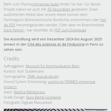
Mehr zum Thema
Immersive Au
dio
finden Sie hier. Für dieses
Projekt haben wir auch mit
3D Recordings
gearbeitet. Einen
ausführlichen Artikel über unsere Arbeit können dem
Fachmagazin Bühnentechnische Rundschau
entnommen oder
hier
als PDF
heruntergelanden werden. Oder aber im Branchenblatt
Event Partner
-
hier ebenfalls als
PDF zum Download
.
Die Ausstellung wird von Dezember 2024 bis August 2025
erneut in der
Cité des sciences et de l'industrie
in Paris zu
sehen sein.
Credits
Auftraggeber:
Museum für Kommunikation Bern
Kurator: Kurt Stadelmann
Szenographie:
ZMIK spacial design
Sound System Entwicklung:
usomo by FRAMED immersive
projects
Autor:
Bettina Mittelstrass
Grafik Design:
Büro Berrel Gschwind
Fotografie: Digitale Massarbeit