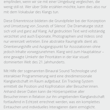
empfinden, wenn wir sie mit einer Umgebung vergleichen, die
wenig still ist. Wer über Stille erzählen möchte, kann dies also nur
mit dem Vokabular des Klangs tun.
Diese Erkenntnisse bildeten die Grundpfeiler bei der Konzeption
und Umsetzung von ‚Sounds of Silence’. Die Dramaturgie stützt
sich voll und ganz auf Klang. Auf gedruckten Text wird vollständig
verzichtet und auch Exponate, Photographien und Videos sind
nur vereinzelt vertreten. Eine abstrakte Raumgrafik dient als
Orientierungshilfe und Ausgangspunkt für Assoziationen ohne
jedoch Inhalte vorwegzunehmen. Klang wird zum Hauptakteur –
eine gewagte Umkehr der Prioritäten in der klar visuell
dominierten Welt des 21. Jahrhunderts.
Mit Hilfe der sogenannten Binaural Sound Technologie und
interaktiver Programmierung wird eine dreidimensionale
Klanglandschaft im Raum aufgebaut. Ein Tracking-System
ermittelt die Position und Kopfrotation aller Besucher:innen.
Anhand dieser Daten kann die Hörperspektive aller
Besucher:innen in Relation zur ihn umgebenden Klanglandschaft
fortlaufend in Echtzeit errechnet werden, was ein komplettes
Eintauchen und individuelles Interagieren darin ermöglicht.