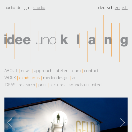
audio design
studio
deutsch
english
ABOUT
news
approach
atelier
team
contact
WORK
exhibitions
media design
art
IDEAS
research
print
lectures
sounds unlimited