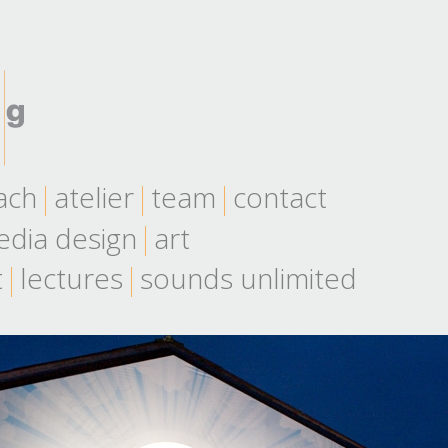
ach
atelier
team
contact
dia design
art
t
lectures
sounds unlimited