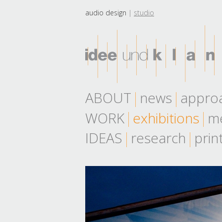
audio design
studio
ABOUT
news
appro
WORK
exhibitions
me
IDEAS
research
prin