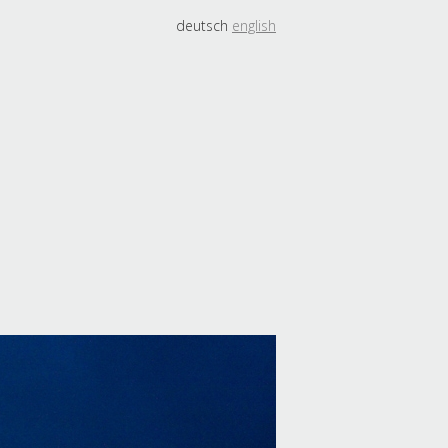
deutsch
english