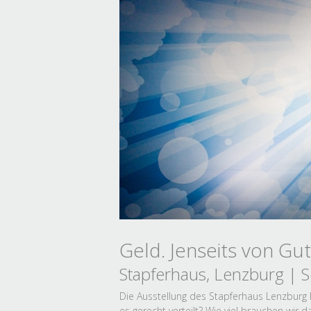
Geld. Jenseits von Gu
Stapferhaus, Lenzburg | 
Die Ausstellung des Stapferhaus Lenzburg b
es gerecht verteilt? Wie viel brauchen wir 