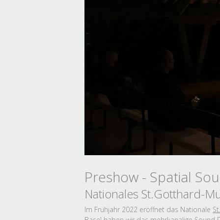
Preshow - Spatial So
Nationales St.Gotthard-M
Im Frühjahr 2022 eröffnet das Nationale
St
Basel haben wir das mehrkanalige Sound De