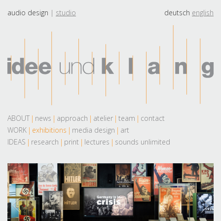
audio design
studio
deutsch
english
ABOUT
news
approach
atelier
team
contact
WORK
exhibitions
media design
art
IDEAS
research
print
lectures
sounds unlimited