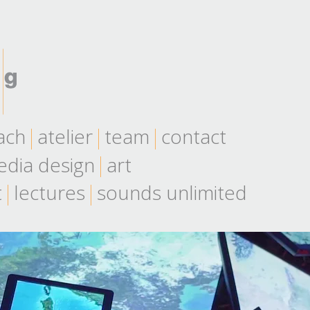
ach
atelier
team
contact
dia design
art
t
lectures
sounds unlimited