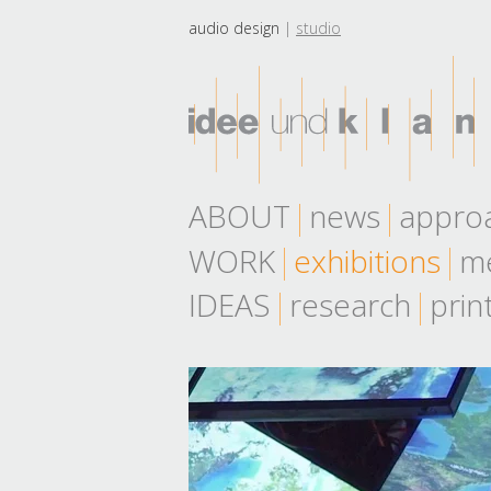
audio design
studio
ABOUT
news
appro
WORK
exhibitions
me
IDEAS
research
prin