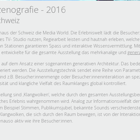
zenografie - 2016
chweiz
us der Schweiz die Media World. Die Erlebniswelt lädt die Besucher:in
les TV- Studio nutzen, Regiearbeit leisten und hautnah erleben, welc
 Stationen garantieren Spass und interaktive Wissensvermittlung. Miti
 entwickelte für die gesamte Ausstellung das mehrkanalige und
gener
t auf dem Ansatz einer sogenannten generativen Architektur. Das bed
iert werden. Die Ausstellungstechnik sendet eine Reihe von Paramet
nd z.B. Besucher:innenmenge oder Besucher:inneninteraktion an spezi
ät und klangliche Vielfalt des Raumklanges global kontrolliert.
tellung sind ‚Klangwolken‘, welche durch den gesamten Ausstellungsbe
sches Erlebnis wahrgenommen wird. Analog zur Informationsvielfalt d
zum Beispiel Stimmen, Publikumsjubel, bekannte Sounds verschiedenst
gwolken, die sich durch den Raum bewegen, ist von der Interaktions
genauso aktiv wie ihre Besucher:innen.