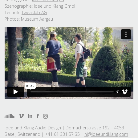
Szenographie: Idee und Klang GmbH
Technik:
Tweaklab AG
Photos: Museum Aargau
Idee und Klang Audio Design | Dornacherstrasse 192 | 4053
Basel, Switzerland | +41 61 331 57 35 |
hi@ideeundklang.com