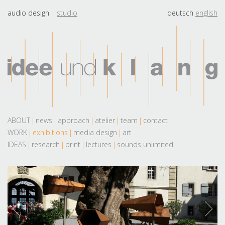
audio design
studio
deutsch
english
ABOUT
news
approach
atelier
team
contact
WORK
exhibitions
media design
art
IDEAS
research
print
lectures
sounds unlimited