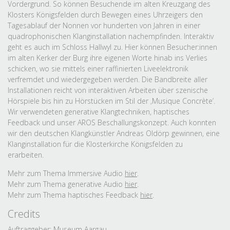
Vordergrund. So können Besuchende im alten Kreuzgang des
Klosters Königsfelden durch Bewegen eines Uhrzeigers den
Tagesablauf der Nonnen vor hunderten von Jahren in einer
quadrophonischen Klanginstallation nachempfinden. Interaktiv
geht es auch im Schloss Hallwyl zu. Hier können Besucher:innen
im alten Kerker der Burg ihre eigenen Worte hinab ins Verlies
schicken, wo sie mittels einer raffinierten Liveelektronik
verfremdet und wiedergegeben werden. Die Bandbreite aller
Installationen reicht von interaktiven Arbeiten über szenische
Hörspiele bis hin zu Hörstücken im Stil der ‚Musique Concrète’.
Wir verwendeten generative Klangtechniken,
haptisches
Feedback und unser AROS Beschallungskonzept. Auch konnten
wir den deutschen Klangkünstler Andreas Oldörp gewinnen, eine
Klanginstallation für die Klosterkirche Königsfelden zu
erarbeiten.
Mehr zum Thema Immersive Audio
hier
.
Mehr zum Thema generative Audio
hier
.
Mehr zum Thema haptisches Feedback
hier
.
Credits
Auftraggeber:
Museum Aargau