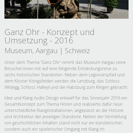
Ganz Ohr - Konzept und
Umsetzung - 2016
Museum, Aargau | Schweiz
Unter dem Thema 'Ganz Ohr' nimmt das Museum Aargau seine
Besucher:innen mit auf eine klingende Entdeckungsreise zu
sechs historischen Standorten. Neben dem Legionärspfad und
dem Kloster Königsfelden werden die Lenzburg, das Schloss
Wildegg, Schloss Hallwyl und die Habsburg zum Klingen gebracht.
Idee und Klang Audio Design entwarf für das Sinnesjahr 2016 ein
Gesamtkonzept zum Thema Hören und realisierte dafür neun
unterschiedliche Klanginstallationen, angepasst an die Historie
und Architektur der jeweiligen Standorte. Neben der Vermittlung
von geschichtlichen Inhalten stand nicht nur ein künstlerischer,
sondern auch ein spielerischer Umgang mit Klang im