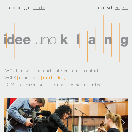
audio design
studio
deutsch
english
ABOUT
news
approach
atelier
team
contact
WORK
exhibitions
media design
art
IDEAS
research
print
lectures
sounds unlimited