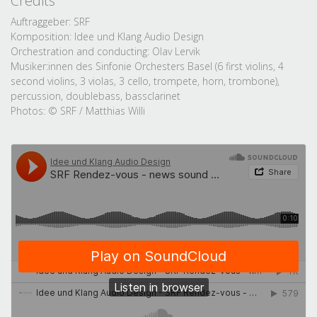
Credits
Auftraggeber: SRF
Komposition: Idee und Klang Audio Design
Orchestration and conducting: Olav Lervik
Musiker:innen des Sinfonie Orchesters Basel (6 first violins, 4
second violins, 3 violas, 3 cello, trompete, horn, trombone),
percussion, doublebass, bassclarinet
Photos: © SRF / Matthias Willi