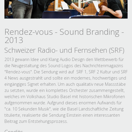
Rendez-vous - Sound Branding -
2013
Schweizer Radio- und Fernsehen (SRF)
2013 gewann Idee und Klang Audio Design den Wettbewerb für
die Neugestaltung des Sound Logos des Nachrichtenmagazins
"Rendez-vous". Die Sendung wird auf SRF 1, SRF 2 Kultur und SRF
4 News ausgestrahlt und sollte ein modernes, hochwertiges und
eingängiges Signet erhalten. Um auch qualitativ neue Massstäbe
zu setzten, wurde ein komplettes Orchester zusammengestellt,
welches im Volkshaus Studio Basel mit historischen Mikrofonen
aufgenommen wurde. Aufgrund dieses enormen Aufwands für
"ca. 10 Sekunden Musik", wie die Basel Landschaftliche Zeitung
titulierte, realisierte die Sendung Einstein einen interessanten
Beitrag zum Entstehungsprozess.