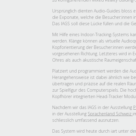
Ursprünglich dienten Audio-Guides bloss ei
die Exponate, welche die Besucher:innen in
Das IAGS soll diese Lücke füllen und die G
Mit Hilfe eines Indoor-Tracking-Systems k
werden. Klänge können als virtuelle Audioq
Kopforientierung der Besucher:innen wer
vorgesehenen Richtung. Letzteres wird in E
Ohres als auch akustische Raumeigenschafte
Platziert und programmiert werden die Audio
Herangehensweise ist dabei ähnlich wie be
übertragen und präzise auf die realen Räum
zur Spielfigur des Computerspiels. Die ho
Kopfhörer integrierten Head-Tracker Moduls
Nachdem wir das IAGS in der Ausstellung
P
in der Ausstellung
Sprachenland Schweiz
i
schliesslich umfassend ausnutzen.
Das System wird heute durch iart unter d