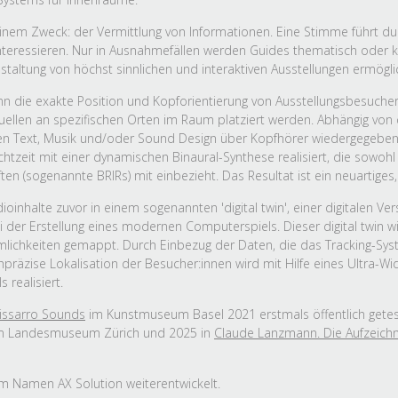
nem Zweck: der Vermittlung von Informationen. Eine Stimme führt durc
teressieren. Nur in Ausnahmefällen werden Guides thematisch oder kün
estaltung von höchst sinnlichen und interaktiven Ausstellungen ermögli
ann die exakte Position und Kopforientierung von Ausstellungsbesuch
uellen an spezifischen Orten im Raum platziert werden. Abhängig von d
den Text, Musik und/oder Sound Design über Kopfhörer wiedergegebe
chtzeit mit einer dynamischen Binaural-Synthese realisiert, die sowoh
n (sogenannte BRIRs) mit einbezieht. Das Resultat ist ein neuartiges
inhalte zuvor in einem sogenannten 'digital twin', einer digitalen Ver
i der Erstellung eines modernen Computerspiels. Dieser digital twin 
lichkeiten gemappt. Durch Einbezug der Daten, die das Tracking-Syste
chpräzise Lokalisation der Besucher:innen wird mit Hilfe eines Ultra-
 realisiert.
issarro Sounds
im Kunstmuseum Basel 2021 erstmals öffentlich getest
m Landesmuseum Zürich und 2025 in
Claude Lanzmann. Die Aufzeich
em Namen AX Solution weiterentwickelt.