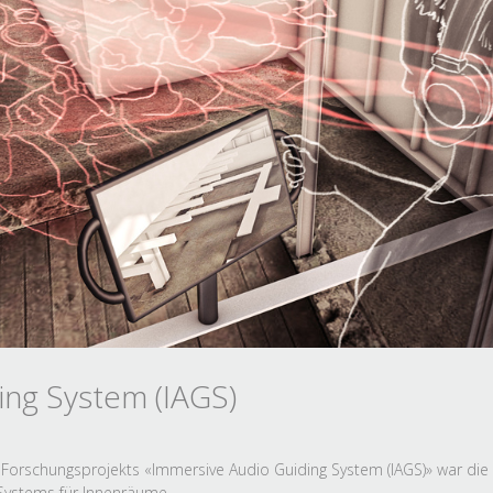
ing System (IAGS)
 Forschungsprojekts «Immersive Audio Guiding System (IAGS)» war die 
-Systems für Innenräume.