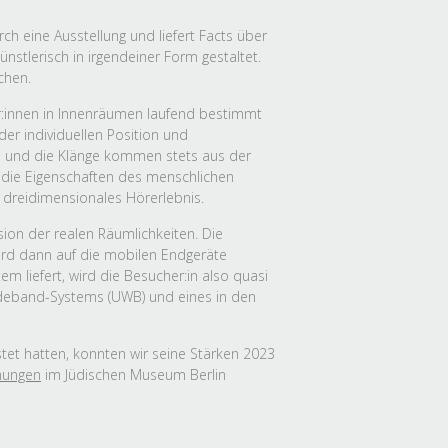
h eine Ausstellung und liefert Facts über
stlerisch in irgendeiner Form gestaltet.
chen.
er:innen in Innenräumen laufend bestimmt
er individuellen Position und
n und die Klänge kommen stets aus der
l die Eigenschaften des menschlichen
, dreidimensionales Hörerlebnis.
sion der realen Räumlichkeiten. Die
wird dann auf die mobilen Endgeräte
m liefert, wird die Besucher:in also quasi
Wideband-Systems (UWB) und eines in den
et hatten, konnten wir seine Stärken 2023
nungen
im Jüdischen Museum Berlin