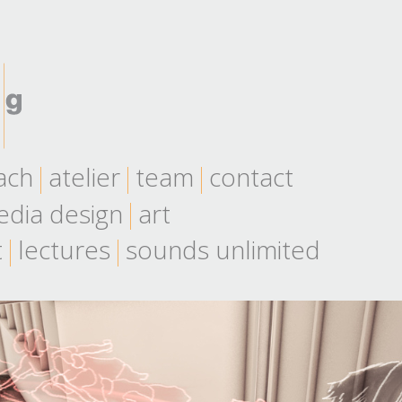
ach
atelier
team
contact
dia design
art
t
lectures
sounds unlimited