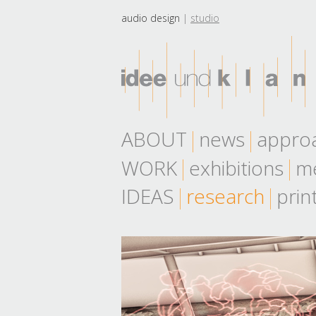
audio design
studio
ABOUT
news
appro
WORK
exhibitions
me
IDEAS
research
prin