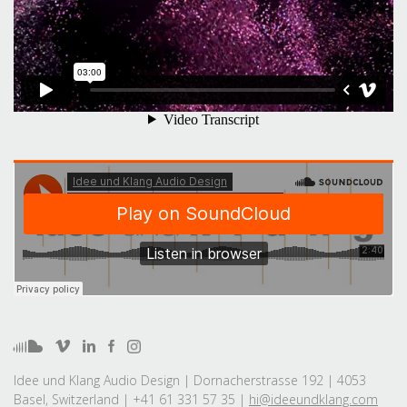
Idee und Klang Audio Design | Dornacherstrasse 192 | 4053
Basel, Switzerland | +41 61 331 57 35 |
hi@ideeundklang.com