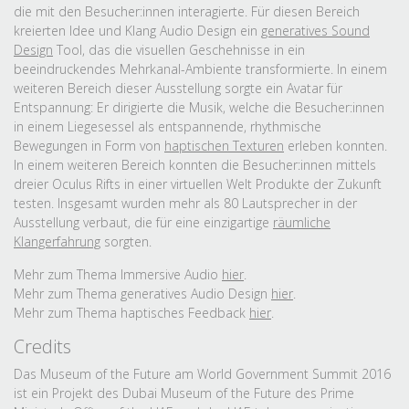
die mit den Besucher:innen interagierte. Für diesen Bereich
kreierten Idee und Klang Audio Design ein
generatives Sound
Design
Tool, das die visuellen Geschehnisse in ein
beeindruckendes Mehrkanal-Ambiente transformierte. In einem
weiteren Bereich dieser Ausstellung sorgte ein Avatar für
Entspannung: Er dirigierte die Musik, welche die Besucher:innen
in einem Liegesessel als entspannende, rhythmische
Bewegungen in Form von
haptischen Texturen
erleben konnten.
In einem weiteren Bereich konnten die Besucher:innen mittels
dreier Oculus Rifts in einer virtuellen Welt Produkte der Zukunft
testen. Insgesamt wurden mehr als 80 Lautsprecher in der
Ausstellung verbaut, die für eine einzigartige
räumliche
Klangerfahrung
sorgten.
Mehr zum Thema Immersive Audio
hier
.
Mehr zum Thema generatives Audio Design
hier
.
Mehr zum Thema haptisches Feedback
hier
.
Credits
Das Museum of the Future am World Government Summit 2016
ist ein Projekt des Dubai Museum of the Future des Prime