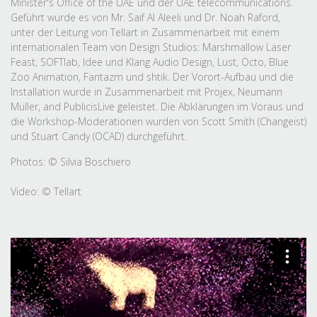
Minister's Office of the UAE und der UAE telecommunications.
Geführt wurde es von Mr. Saif Al Aleeli und Dr. Noah Raford,
unter der Leitung von Tellart in Zusammenarbeit mit einem
internationalen Team von Design Studios: Marshmallow Laser
Feast, SOFTlab, Idee und Klang Audio Design, Lust, Octo, Blue
Zoo Animation, Fantazm und shtik. Der Vorort-Aufbau und die
Installation wurde in Zusammenarbeit mit Projex, Neumann
Müller, and PublicisLive geleistet. Die Abklärungen im Voraus und
die Workshop-Moderationen wurden von Scott Smith (Changeist)
und Stuart Candy (OCAD) durchgeführt.
Photos: © Silvia Boschiero
Video: © Tellart